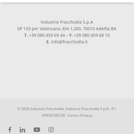
Industrie Fracchiolla S.p.A
SP 133 per Valenzano, Km 1,200, 70010 Adelfia BA
T.
+39 080 459 69 44 –
F.
+39 080 459 68 10
E.
info@fracchiolla.it
© 2026 Industrie Fracchiolla. Industrie Fracchiolla S.p.A.- P.I.
04936100728 -
Centro Privacy
facebook
linkedin
youtube
instagram