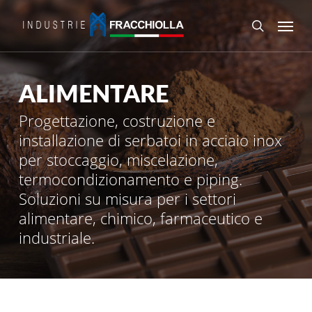
Skip
Menu
to
search
main
content
ALIMENTARE
Progettazione, costruzione e
installazione di serbatoi in acciaio inox
per stoccaggio, miscelazione,
termocondizionamento e piping.
Soluzioni su misura per i settori
alimentare, chimico, farmaceutico e
industriale.