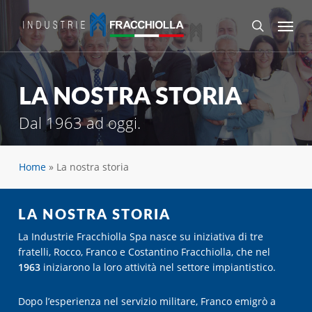
Skip
Menu
to
search
main
content
LA NOSTRA STORIA
Dal 1963 ad oggi.
Home
»
La nostra storia
LA NOSTRA STORIA
La Industrie Fracchiolla Spa nasce su iniziativa di tre
fratelli, Rocco, Franco e Costantino Fracchiolla, che nel
1963
iniziarono la loro attività nel settore impiantistico.
Dopo l’esperienza nel servizio militare, Franco emigrò a