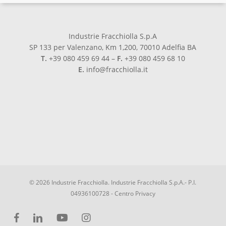
Industrie Fracchiolla S.p.A
SP 133 per Valenzano, Km 1,200, 70010 Adelfia BA
T.
+39 080 459 69 44 –
F.
+39 080 459 68 10
E.
info@fracchiolla.it
© 2026 Industrie Fracchiolla. Industrie Fracchiolla S.p.A.- P.I.
04936100728 -
Centro Privacy
facebook
linkedin
youtube
instagram