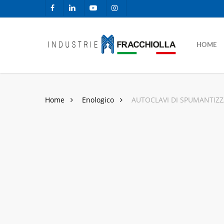
Skip
facebook
linkedin
youtube
instagram
to
main
content
HOME
Home
Enologico
AUTOCLAVI DI SPUMANTIZ