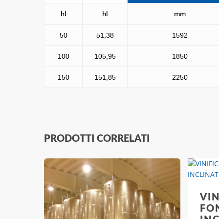
hl
hl
mm
50
51,38
1592
100
105,95
1850
150
151,85
2250
PRODOTTI CORRELATI
VIN
FO