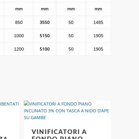
mm
mm
mm
mm
3550
850
50
1485
5150
1000
50
1905
5100
1200
50
1905
VINIFICATORI A