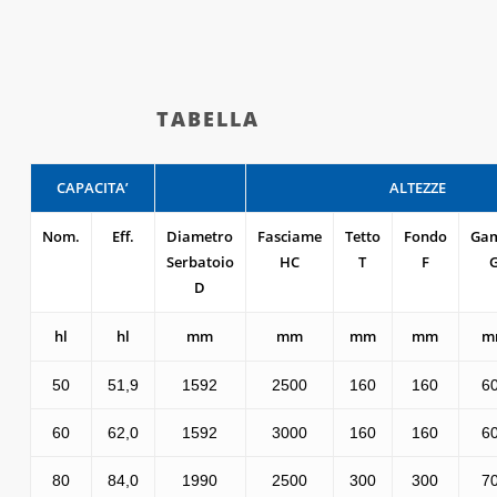
TABELLA
CAPACITA’
ALTEZZE
Nom.
Eff.
Diametro
Fasciame
Tetto
Fondo
Ga
Serbatoio
HC
T
F
D
hl
hl
mm
mm
mm
mm
m
50
51,9
1592
2500
160
160
6
60
62,0
1592
3000
160
160
6
80
84,0
1990
2500
300
300
7