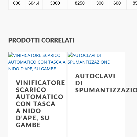
600
604,4
3000
8250
300
600
8
PRODOTTI CORRELATI
AUTOCLAVI
VINIFICATORE
DI
SCARICO
SPUMANTIZZAZI
AUTOMATICO
CON TASCA
A NIDO
D’APE, SU
GAMBE