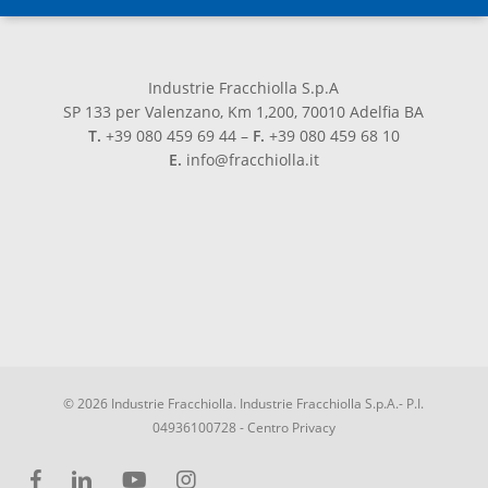
Industrie Fracchiolla S.p.A
SP 133 per Valenzano, Km 1,200, 70010 Adelfia BA
T.
+39 080 459 69 44 –
F.
+39 080 459 68 10
E.
info@fracchiolla.it
© 2026 Industrie Fracchiolla. Industrie Fracchiolla S.p.A.- P.I.
04936100728 -
Centro Privacy
facebook
linkedin
youtube
instagram