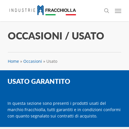
Skip
Menu
to
search
main
content
OCCASIONI / USATO
Home
»
Occasioni
»
Usato
USATO GARANTITO
In questa sezione sono presenti i prodotti usati del
marchio Fracchiolla, tutti garantiti e in condizioni conformi
con quanto segnalato sui contratti di acquisto.