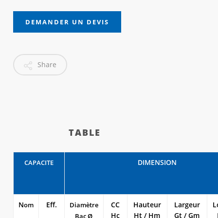
DEMANDER UN DEVIS
Share
TABLE
DIMENSION
CAPACITE
N
Eff.
CC
Hauteur
Largeur
L
om
Diamètre
Hc
Ht / Hm
Gt / Gm
Bac Ø