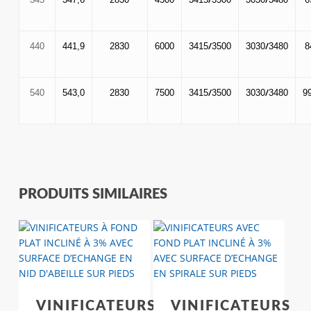
/
/
440
441,9
2830
6000
3415
3500
3030
3480
8
/
/
540
543,0
2830
7500
3415
3500
3030
3480
9
PRODUITS SIMILAIRES
VINIFICATEURS
VINIFICATEURS