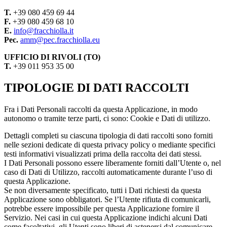
T.
+39 080 459 69 44
F.
+39 080 459 68 10
E.
info@fracchiolla.it
Pec.
amm@pec.fracchiolla.eu
UFFICIO DI RIVOLI (TO)
T.
+39 011 953 35 00
TIPOLOGIE DI DATI RACCOLTI
Fra i Dati Personali raccolti da questa Applicazione, in modo
autonomo o tramite terze parti, ci sono: Cookie e Dati di utilizzo.
Dettagli completi su ciascuna tipologia di dati raccolti sono forniti
nelle sezioni dedicate di questa privacy policy o mediante specifici
testi informativi visualizzati prima della raccolta dei dati stessi.
I Dati Personali possono essere liberamente forniti dall’Utente o, nel
caso di Dati di Utilizzo, raccolti automaticamente durante l’uso di
questa Applicazione.
Se non diversamente specificato, tutti i Dati richiesti da questa
Applicazione sono obbligatori. Se l’Utente rifiuta di comunicarli,
potrebbe essere impossibile per questa Applicazione fornire il
Servizio. Nei casi in cui questa Applicazione indichi alcuni Dati
come facoltativi, gli Utenti sono liberi di astenersi dal comunicare