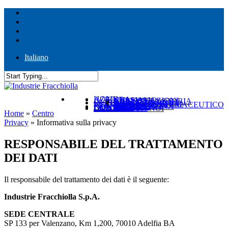
Skip
facebook
to
linkedin
main
youtube
content
instagram
Italiano
Close
Search
search
Menu
SEARCH
HOME
AZIENDA
CHI SIAMO
CERTIFICAZIONI
LA NOSTRA STORIA
CLIENTI
REALIZZAZIONI
SETTORI
ALIMENTARE
BIO-ENERGETICO
BIRRA
CHIMICO E FARMACEUTICO
ENOLOGICO
OLEARIO
PRONTA CONSEGNA
NEWS E FIERE
CONTATTI
DOWNLOADS
LAVORA CON NOI
Home
»
Centro
Privacy
»
Informativa sulla privacy
RESPONSABILE DEL TRATTAMENTO
DEI DATI
Il responsabile del trattamento dei dati è il seguente:
Industrie Fracchiolla S.p.A.
SEDE CENTRALE
SP 133 per Valenzano, Km 1,200, 70010 Adelfia BA