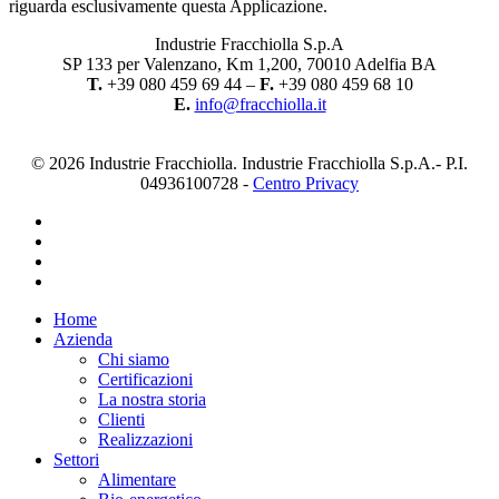
riguarda esclusivamente questa Applicazione.
Industrie Fracchiolla S.p.A
SP 133 per Valenzano, Km 1,200, 70010 Adelfia BA
T.
+39 080 459 69 44 –
F.
+39 080 459 68 10
E.
info@fracchiolla.it
© 2026 Industrie Fracchiolla. Industrie Fracchiolla S.p.A.- P.I.
04936100728 -
Centro Privacy
facebook
linkedin
youtube
instagram
Close
Home
Menu
Azienda
Chi siamo
Certificazioni
La nostra storia
Clienti
Realizzazioni
Settori
Alimentare