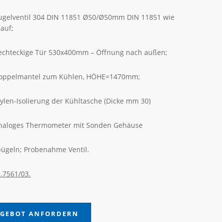
ugelventil 304 DIN 11851 Ø50/Ø50mm DIN 11851 wie
auf;
echteckige Tür 530x400mm – Öffnung nach außen;
oppelmantel zum Kühlen, HÖHE=1470mm;
ylen-Isolierung der Kühltasche (Dicke mm 30)
naloges Thermometer mit Sonden Gehäuse
bügeln; Probenahme Ventil.
.7561/03.
GEBOT ANFORDERN