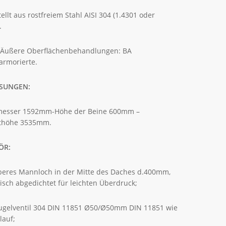
ellt aus rostfreiem Stahl AISI 304 (1.4301 oder
.
/Äußere Oberflächenbehandlungen: BA
Marmorierte.
SUNGEN:
esser 1592mm-Höhe der Beine 600mm –
thöhe 3535mm.
ÖR:
beres Mannloch in der Mitte des Daches d.400mm,
sch abgedichtet für leichten Überdruck;
ugelventil 304 DIN 11851 Ø50/Ø50mm DIN 11851 wie
lauf;