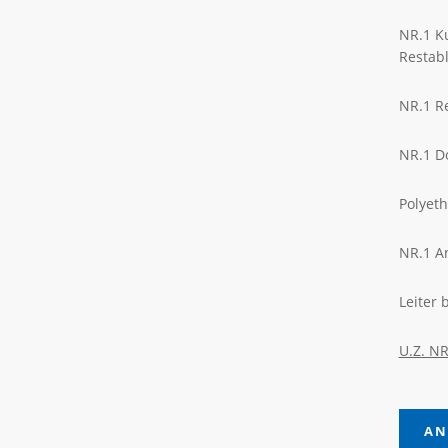
NR.1 K
Restabl
NR.1 R
NR.1 D
Polyeth
NR.1 A
Leiter 
U.Z. NR
AN