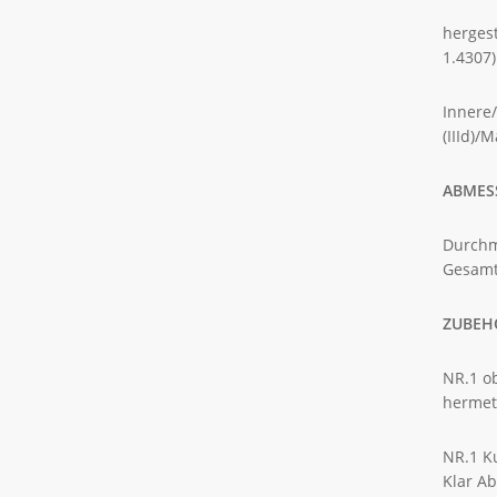
hergest
1.4307)
Innere
(IIId)/
ABMES
Durchm
Gesam
ZUBEH
NR.1 o
hermeti
NR.1 K
Klar Ab