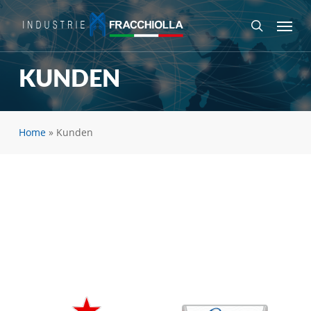
Skip
Menu
to
search
main
content
KUNDEN
Home
»
Kunden